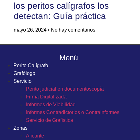
los peritos calígrafos los
detectan: Guía práctica
mayo 26, 2024
No hay comentarios
Menú
Perito Calígrafo
Grafólogo
Servicio
Perito judicial en documentoscopía
Firma Digitalizada
Informes de Viabilidad
Informes Contradictorios o Contrainformes
Servicio de Grafística
Zonas
Alicante