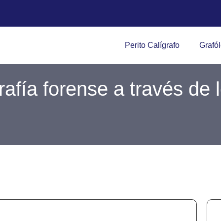
Perito Calígrafo
Grafó
rafía forense a través de l