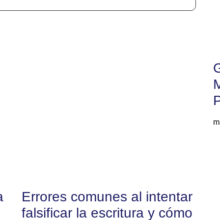
G
M
P
m
a
Errores comunes al intentar
falsificar la escritura y cómo